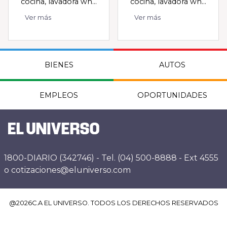
cocina, lavadora wh...
cocina, lavadora wh...
Ver más
Ver más
BIENES
AUTOS
EMPLEOS
OPORTUNIDADES
1800-DIARIO (342746) - Tel. (04) 500-8888 - Ext 4555
o cotizaciones@eluniverso.com
@
2026
C.A EL UNIVERSO. TODOS LOS DERECHOS RESERVADOS