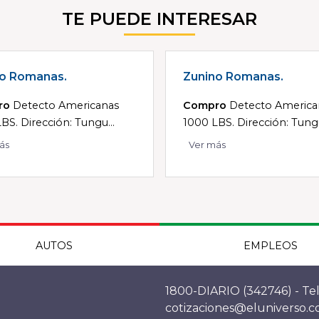
TE PUEDE INTERESAR
o Romanas.
Zunino Romanas.
ro
Detecto Americanas
Compro
Detecto America
BS. Dirección: Tungu...
1000 LBS. Dirección: Tungu
ás
Ver más
AUTOS
EMPLEOS
1800-DIARIO (342746) - Tel
cotizaciones@eluniverso.