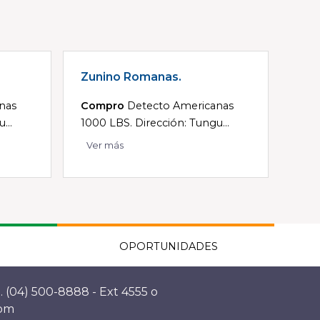
Zunino Romanas.
nas
Compro
Detecto Americanas
...
1000 LBS. Dirección: Tungu...
Ver más
OPORTUNIDADES
. (04) 500-8888 - Ext 4555 o
com