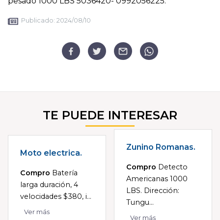
pesado 1000 LBS 5036420- 0992056225.
Publicado:
2024/08/10
TE PUEDE INTERESAR
Zunino Romanas.
Moto electrica.
Compro
Detecto
Compro
Batería
Americanas 1000
larga duración, 4
LBS. Dirección:
velocidades $380, i...
Tungu...
Ver más
Ver más