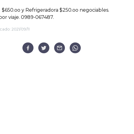
] $650.oo y Refrigeradora $250.oo negociables.
or viaje. 0989-067487.
cado:
2021/09/11