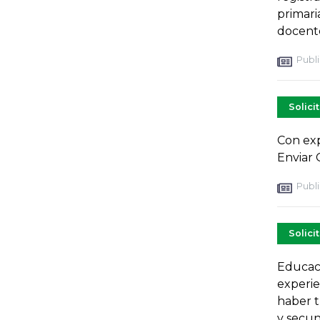
primaria
docent
Publi
Solici
Con exp
Enviar 
Publi
Solici
Educaci
experien
haber t
y secun