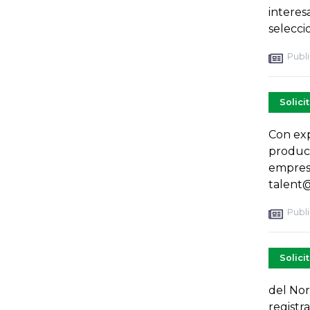
interes
selecc
Publi
Solici
Con exp
product
empresa
talent
Publi
Solici
del Nor
registr