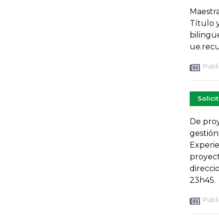
Maestra
Título 
bilingü
ue.rec
Publi
Solici
De proy
gestión
Experie
proyect
direcci
23h45.
Publi