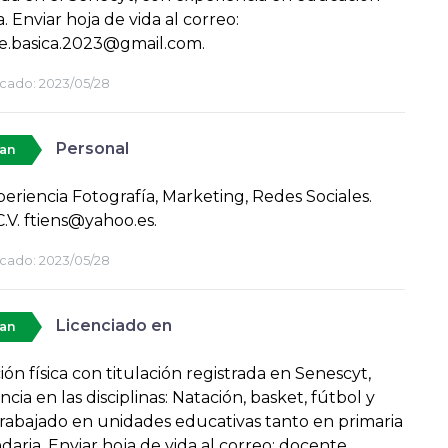
. Enviar hoja de vida al correo:
e.basica.2023@gmail.com.
cado:
2023/05/28
Personal
tan
eriencia Fotografía, Marketing, Redes Sociales.
C.V. ftiens@yahoo.es.
cado:
2023/05/28
Licenciado en
tan
ón física con titulación registrada en Senescyt,
cia en las disciplinas: Natación, basket, fútbol y
rabajado en unidades educativas tanto en primaria
daria. Enviar hoja de vida al correo: docente.