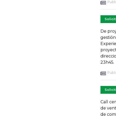
Publi
Solici
De proy
gestión
Experie
proyect
direcci
23h45.
Publi
Solici
Call ce
de vent
de com