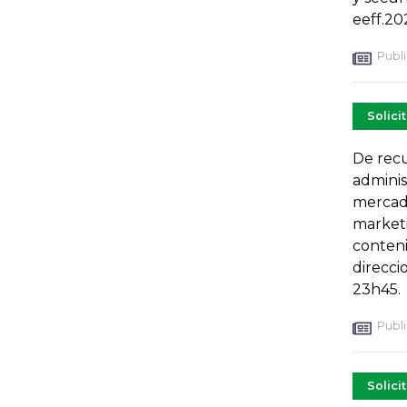
eeff.2
Publi
Solici
De recu
adminis
mercado
marketi
conteni
direcci
23h45.
Publi
Solici