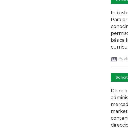
Industr
Para pr
conocim
permiso
básica 
curric
Publi
Solici
De recu
adminis
mercado
marketi
conteni
direcci