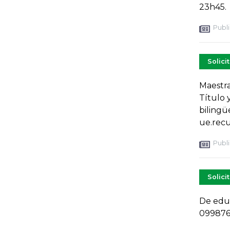
23h45.
Publi
Solici
Maestra
Título 
bilingü
ue.rec
Publi
Solici
De educ
099876