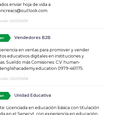
ados enviar hoja de vida a
ioncreacs@outlook.com.
cado:
2023/05/29
Vendedores B2B
tan
eriencia en ventas para promover y vender
os educativos digitales en instituciones y
s. Sueldo más Comisiones. C.V. human-
@englishacademy.education 0979-461175.
cado:
2023/05/28
Unidad Educativa
tan
te: Licenciada en educación básica con titulación
ada en el Senecyt, con experiencia en educación