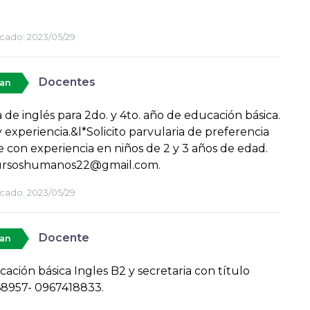
cado:
2023/05/29
Docentes
tan
 de inglés para 2do. y 4to. año de educación básica.
y experiencia.&l*Solicito parvularia de preferencia
e con experiencia en niños de 2 y 3 años de edad.
ursoshumanos22@gmail.com.
cado:
2023/05/29
Docente
tan
ación básica Ingles B2 y secretaria con título
8957- 0967418833.