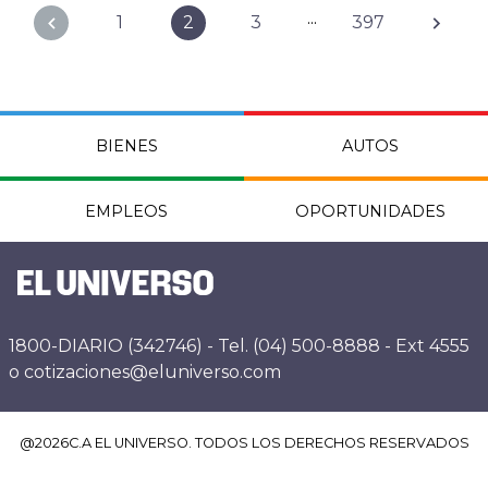
...
1
2
3
397
BIENES
AUTOS
EMPLEOS
OPORTUNIDADES
1800-DIARIO (342746) - Tel. (04) 500-8888 - Ext 4555
o cotizaciones@eluniverso.com
@
2026
C.A EL UNIVERSO. TODOS LOS DERECHOS RESERVADOS