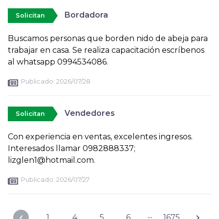
Bordadora
Solicitan
Buscamos personas que borden nido de abeja para
trabajar en casa. Se realiza capacitación escríbenos
al whatsapp 0994534086.
Publicado:
2026/07/28
Vendedores
Solicitan
Con experiencia en ventas, excelentes ingresos.
Interesados llamar 0982888337;
lizglen1@hotmail.com.
Publicado:
2026/07/27
...
1
4
5
6
1675