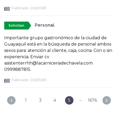
Publicado:
2026/08/1
Personal.
Solicitan
Importante grupo gastronómico de la ciudad de
Guayaquil está en la búsqueda de personal ambos
sexos para: atención al cliente, caja, cocina. Con o sin
experiencia. Enviar cv
asistenterrhh@lacarniceriadechavela.com
0999887815.
Publicado:
2026/08/1
...
1
3
4
5
1676