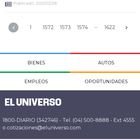
Publicado:
2021/02/28
...
1
1572
1573
1574
1622
BIENES
AUTOS
EMPLEOS
OPORTUNIDADES
1800-DIARIO (342746) - Tel. (04) 500-8888 - Ext 4555
o cotizaciones@eluniverso.com