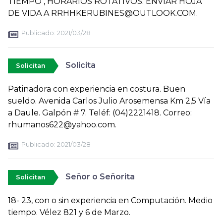
TIEMPO , HORARIOS ROTATIVOS. ENVIAR HOJA
DE VIDA A RRHHKERUBINES@OUTLOOK.COM.
Publicado:
2021/03/28
Solicita
Solicitan
Patinadora con experiencia en costura. Buen
sueldo. Avenida Carlos Julio Arosemensa Km 2,5 Vía
a Daule. Galpón # 7. Teléf: (04)2221418. Correo:
rhumanos622@yahoo.com.
Publicado:
2021/03/28
Señor o Señorita
Solicitan
18- 23, con o sin experiencia en Computación. Medio
tiempo. Vélez 821 y 6 de Marzo.