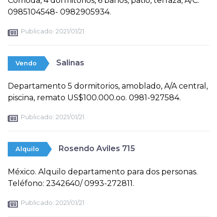
Cómoda, 4 dormitorios, 6 baños, patio, terraza, A/C.
0985104548- 0982905934.
Publicado:
2021/01/21
Salinas
Vendo
Departamento 5 dormitorios, amoblado, A/A central,
piscina, remato US$100.000.oo. 0981-927584.
Publicado:
2021/01/21
Rosendo Aviles 715
Alquilo
México. Alquilo departamento para dos personas.
Teléfono: 2342640/ 0993-272811.
Publicado:
2021/01/21