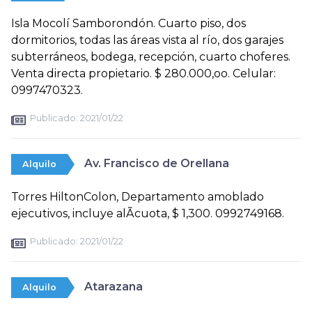
Isla Mocolí Samborondón. Cuarto piso, dos
dormitorios, todas las áreas vista al río, dos garajes
subterráneos, bodega, recepción, cuarto choferes.
Venta directa propietario. $ 280.000,oo. Celular:
0997470323.
Publicado:
2021/01/22
Av. Francisco de Orellana
Alquilo
Torres HiltonColon, Departamento amoblado
ejecutivos, incluye alÃ­cuota, $ 1,300. 0992749168.
Publicado:
2021/01/22
Atarazana
Alquilo