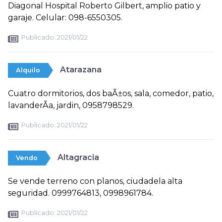
Diagonal Hospital Roberto Gilbert, amplio patio y
garaje. Celular: 098-6550305.
Publicado:
2021/01/22
Atarazana
Alquilo
Cuatro dormitorios, dos baÃ±os, sala, comedor, patio,
lavanderÃ­a, jardin, 0958798529.
Publicado:
2021/01/22
Altagracia
Vendo
Se vende terreno con planos, ciudadela alta
seguridad. 0999764813, 0998961784.
Publicado:
2021/01/22