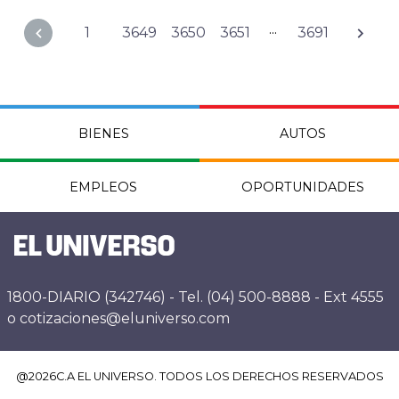
...
1
3649
3650
3651
3691
BIENES
AUTOS
EMPLEOS
OPORTUNIDADES
1800-DIARIO (342746) - Tel. (04) 500-8888 - Ext 4555
o cotizaciones@eluniverso.com
@
2026
C.A EL UNIVERSO. TODOS LOS DERECHOS RESERVADOS