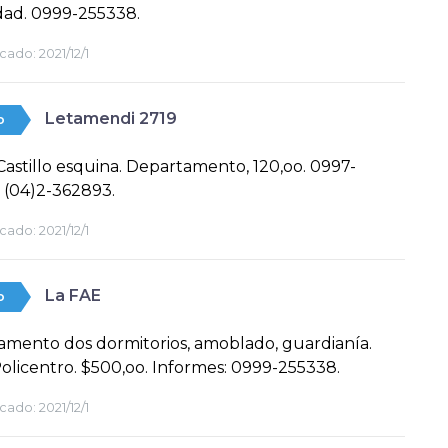
dad. 0999-255338.
cado:
2021/12/1
Letamendi 2719
o
Castillo esquina. Departamento, 120,oo. 0997-
 (04)2-362893.
cado:
2021/12/1
La FAE
o
mento dos dormitorios, amoblado, guardianía.
olicentro. $500,oo. Informes: 0999-255338.
cado:
2021/12/1