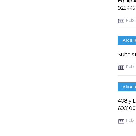
Equipad
9254451
Publi
Alquil
Suite s
Publi
Alquil
408 y L
6001000
Publi