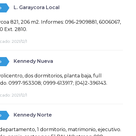
L. Garaycora Local
o
ycoa 821, 206 m2. Informes: 096-2909881, 6006067,
 Ext. 2810.
cado:
2021/12/1
Kennedy Nueva
o
olicentro, dos dormitorios, planta baja, full
o. 0997-953308; 0999-613917; (04)2-396143.
cado:
2021/12/1
Kennedy Norte
o
departamento, 1 dormitorio, matrimonio, ejecutivo.