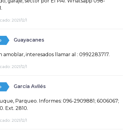
o, garaje, sector por El PAI. Whatsapp 098-
.
cado:
2021/12/1
Guayacanes
o
in amoblar, interesados llamar al : 0992283717.
cado:
2021/12/1
García Avilés
o
uque, Parqueo. Informes: 096-2909881; 6006067;
. Ext. 2810.
cado:
2021/12/1