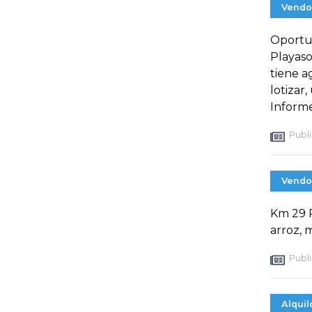
Vendo
Oportun
Playaso
tiene a
lotizar,
Informe
Publi
Vendo
Km 29 P
arroz, 
Publi
Alquil