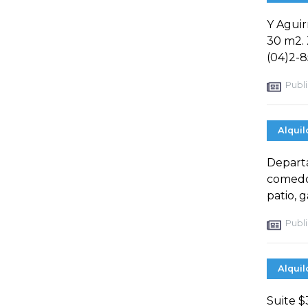
Y Aguir
30 m2. 
(04)2-8
Publi
Alquil
Departa
comedor
patio, 
Publi
Alquil
Suite $