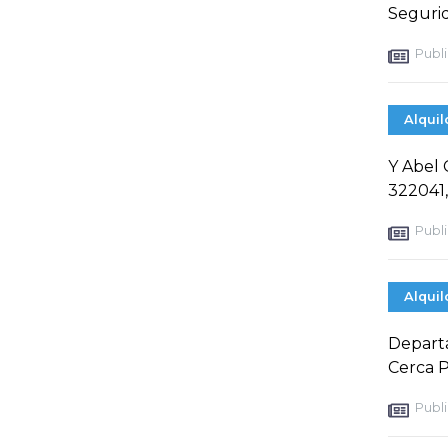
Seguri
Publi
Alquil
Y Abel 
322041,
Publi
Alquil
Departa
Cerca P
Publi