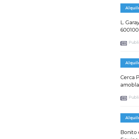
Alquil
L. Gara
6001000
Publi
Alquil
Cerca P
amoblad
Publi
Alquil
Bonito 