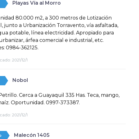
Playas Vía al Morro
idad 80.000 m2, a 300 metros de Lotización
l, junto a Urbanización Torravento, vía asfaltada,
gua potable, línea electricidad. Apropiado para
 urbanizar, árfea comercial e industrial, etc.
s: 0984-362125.
cado:
2021/12/1
Nobol
etrillo. Cerca a Guayaquil 335 Has. Teca, mango,
maíz. Oportunidad. 0997-373387.
cado:
2021/12/1
Malecón 1405
o