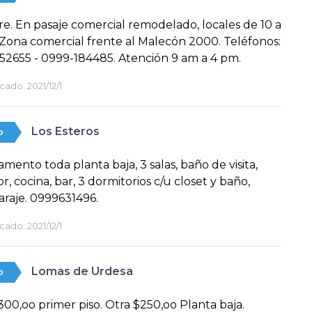
re. En pasaje comercial remodelado, locales de 10 a
Zona comercial frente al Malecón 2000. Teléfonos:
52655 - 0999-184485. Atención 9 am a 4 pm.
cado:
2021/12/1
Los Esteros
o
mento toda planta baja, 3 salas, baño de visita,
, cocina, bar, 3 dormitorios c/u closet y baño,
garaje. 0999631496.
cado:
2021/12/1
Lomas de Urdesa
o
300,oo primer piso. Otra $250,oo Planta baja.