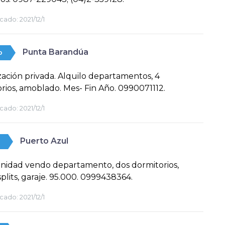
cado:
2021/12/1
Punta Barandúa
o
ación privada. Alquilo departamentos, 4
rios, amoblado. Mes- Fin Año. 0990071112.
cado:
2021/12/1
Puerto Azul
nidad vendo departamento, dos dormitorios,
splits, garaje. 95.000. 0999438364.
cado:
2021/12/1