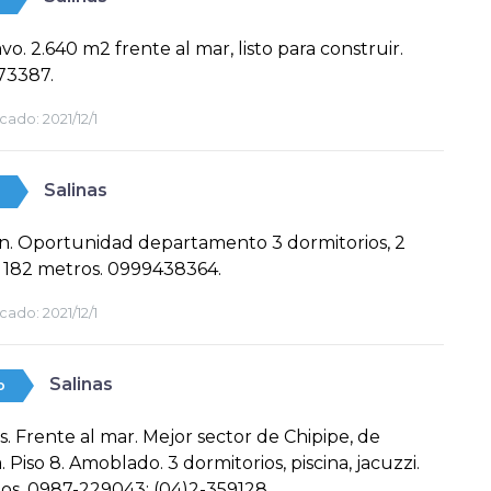
vo. 2.640 m2 frente al mar, listo para construir.
73387.
cado:
2021/12/1
Salinas
n. Oportunidad departamento 3 dormitorios, 2
, 182 metros. 0999438364.
cado:
2021/12/1
Salinas
o
s. Frente al mar. Mejor sector de Chipipe, de
. Piso 8. Amoblado. 3 dormitorios, piscina, jacuzzi.
s. 0987-229043; (04)2-359128.