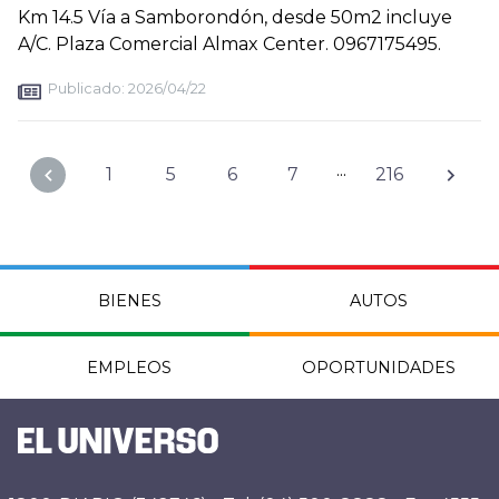
Km 14.5 Vía a Samborondón, desde 50m2 incluye
A/C. Plaza Comercial Almax Center. 0967175495.
Publicado:
2026/04/22
...
1
5
6
7
216
BIENES
AUTOS
EMPLEOS
OPORTUNIDADES