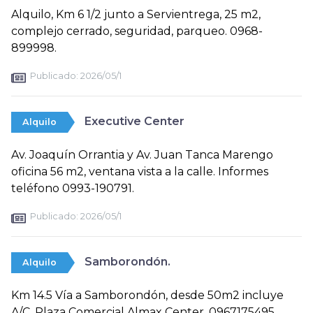
Alquilo, Km 6 1/2 junto a Servientrega, 25 m2,
complejo cerrado, seguridad, parqueo. 0968-
899998.
Publicado:
2026/05/1
Executive Center
Alquilo
Av. Joaquín Orrantia y Av. Juan Tanca Marengo
oficina 56 m2, ventana vista a la calle. Informes
teléfono 0993-190791.
Publicado:
2026/05/1
Samborondón.
Alquilo
Km 14.5 Vía a Samborondón, desde 50m2 incluye
A/C. Plaza Comercial Almax Center. 0967175495.