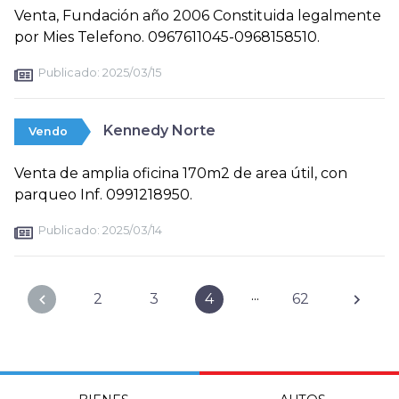
Venta, Fundación año 2006 Constituida legalmente
por Mies Telefono. 0967611045-0968158510.
Publicado:
2025/03/15
Kennedy Norte
Vendo
Venta de amplia oficina 170m2 de area útil, con
parqueo Inf. 0991218950.
Publicado:
2025/03/14
...
2
3
4
62