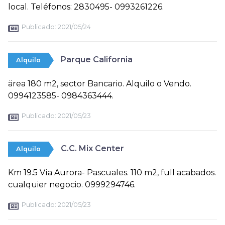
local. Teléfonos: 2830495- 0993261226.
Publicado:
2021/05/24
Parque California
Alquilo
ärea 180 m2, sector Bancario. Alquilo o Vendo.
0994123585- 0984363444.
Publicado:
2021/05/23
C.C. Mix Center
Alquilo
Km 19.5 Vía Aurora- Pascuales. 110 m2, full acabados.
cualquier negocio. 0999294746.
Publicado:
2021/05/23