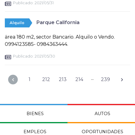
Publicado:
2021/05/31
Parque California
Alquilo
ärea 180 m2, sector Bancario. Alquilo o Vendo.
0994123585- 0984363444.
Publicado:
2021/05/30
...
1
212
213
214
239
BIENES
AUTOS
EMPLEOS
OPORTUNIDADES