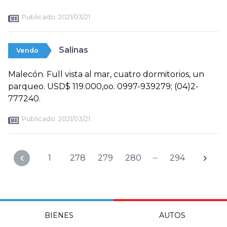
Publicado:
2021/03/21
Salinas
Vendo
Malecón. Full vista al mar, cuatro dormitorios, un
parqueo. USD$ 119.000,oo. 0997-939279; (04)2-
777240.
Publicado:
2021/03/21
...
1
278
279
280
294
BIENES
AUTOS