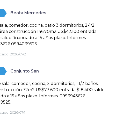
Beata Mercedes
sala, comedor, cocina, patio 3 dormitorios, 2-1/2
área construcción 146.70m2 US$42.100 entrada
 saldo financiado a 15 años plazo. Informes:
3626 0994039525.
cado:
2026/07/2
Conjunto San
 sala, comedor, cocina, 2 dormitorios, 1 1/2 baños,
onstrucción 72m2 US$73.600 entrada $18.400 saldo
ado a 15 años plazo. Informes: 0993943626
9525.
cado:
2026/07/1