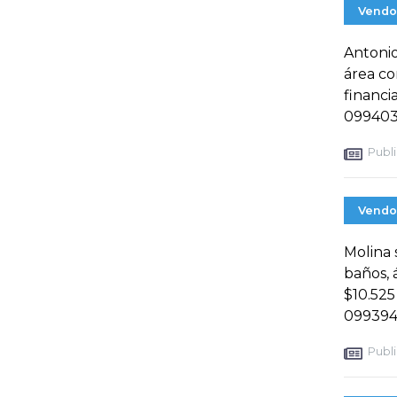
Vendo
Antonio
área c
financi
099403
Publi
Vendo
Molina 
baños, 
$10.525
099394
Publi