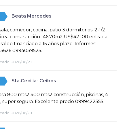
Beata Mercedes
sala, comedor, cocina, patio 3 dormitorios, 2-1/2
área construcción 146.70m2 US$42.100 entrada
 saldo financiado a 15 años plazo. Informes:
3626 0994039525.
cado:
2026/06/29
Sta.Cecilia- Ceibos
asa 800 mts2 400 mts2 construcción, piscinas, 4
, super segura. Excelente precio 0999422555.
cado:
2026/06/28