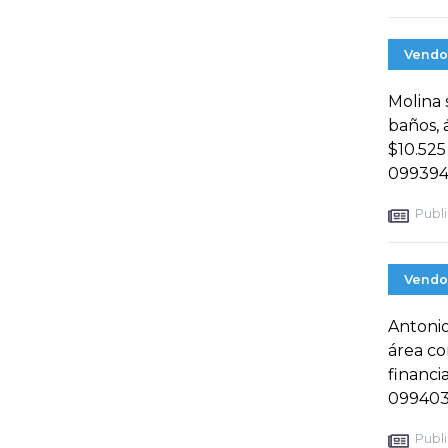
Vendo
Molina 
baños, 
$10.525
099394
Publi
Vendo
Antonio
área c
financi
099403
Publi