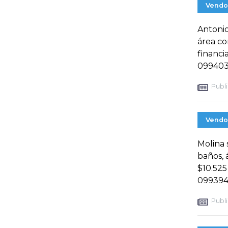
Vendo
Antonio
área c
financi
099403
Publi
Vendo
Molina 
baños, 
$10.525
099394
Publi