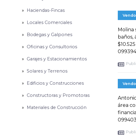
Haciendas-Fincas
Vendo
Locales Comerciales
Molina 
Bodegas y Galpones
baños, 
$10.525
Oficinas y Consultorios
099394
Garajes y Estacionamientos
Publi
Solares y Terrenos
Edificios y Construcciones
Vendo
Constructoras y Promotoras
Antonio
área c
Materiales de Construcción
financi
099403
Publi