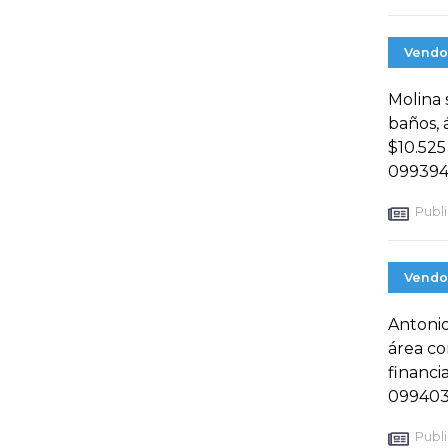
Vendo
Molina 
baños, 
$10.525
099394
Publi
Vendo
Antonio
área c
financi
099403
Publi