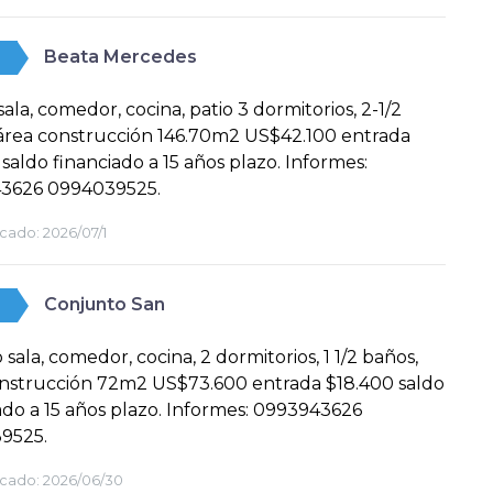
Beata Mercedes
sala, comedor, cocina, patio 3 dormitorios, 2-1/2
área construcción 146.70m2 US$42.100 entrada
 saldo financiado a 15 años plazo. Informes:
3626 0994039525.
cado:
2026/07/1
Conjunto San
 sala, comedor, cocina, 2 dormitorios, 1 1/2 baños,
onstrucción 72m2 US$73.600 entrada $18.400 saldo
ado a 15 años plazo. Informes: 0993943626
9525.
cado:
2026/06/30