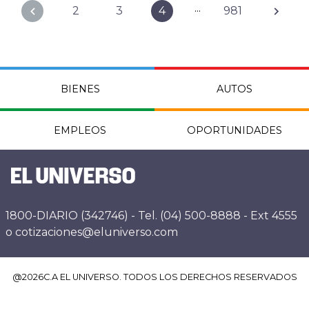
...
2
3
4
981
BIENES
AUTOS
EMPLEOS
OPORTUNIDADES
1800-DIARIO (342746) - Tel. (04) 500-8888 - Ext 4555
o cotizaciones@eluniverso.com
@
2026
C.A EL UNIVERSO. TODOS LOS DERECHOS RESERVADOS