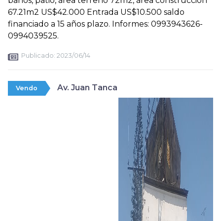
baños, patio, área terreno 72m2, área construcción
67.21m2 US$42.000 Entrada US$10.500 saldo
financiado a 15 años plazo. Informes: 0993943626-
0994039525.
Publicado:
2023/06/14
Av. Juan Tanca
Vendo