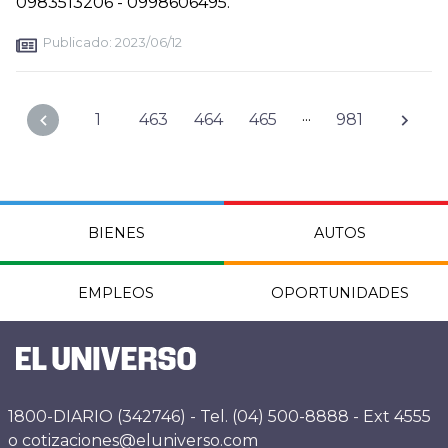
0983513206 - 0998606495.
Publicado:
2023/06/12
...
1
463
464
465
981
BIENES
AUTOS
EMPLEOS
OPORTUNIDADES
1800-DIARIO (342746) - Tel. (04) 500-8888 - Ext 4555
o cotizaciones@eluniverso.com