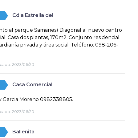
Cdla Estrella del
nto al parque Samanes) Diagonal al nuevo centro
al. Casa dos plantas, 170m2. Conjunto residencial
rdianía privada y área social. Teléfono: 098-206-
cado:
2023/06/20
Casa Comercial
 y Garcia Moreno 0982338805.
cado:
2023/06/20
Ballenita