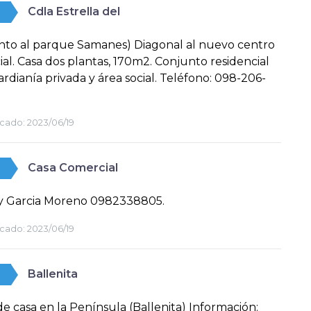
Cdla Estrella del
nto al parque Samanes) Diagonal al nuevo centro
al. Casa dos plantas, 170m2. Conjunto residencial
rdianía privada y área social. Teléfono: 098-206-
cado:
2023/06/19
Casa Comercial
 y Garcia Moreno 0982338805.
cado:
2023/06/19
Ballenita
e casa en la Península (Ballenita) Información: