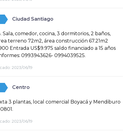
Ciudad Santiago
. Sala, comedor, cocina, 3 dormitorios, 2 baños,
área terreno 72m2, área construcción 67.21m2
00 Entrada US$9.975 saldo financiado a 15 años
Informes: 0993943626- 0994039525.
cado:
2023/06/19
Centro
xta 3 plantas, local comercial Boyacá y Mendiburo
0801.
cado:
2023/06/19