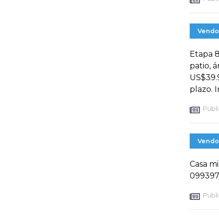
Vendo
Etapa 8
patio, 
US$39.9
plazo. 
Publi
Vendo
Casa mi
099397
Publi