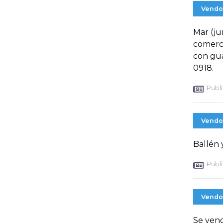
Vendo
Mar (ju
comerci
con gua
0918.
Publi
Vendo
Ballén
Publi
Vendo
Se vend