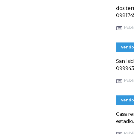
dos ter
098174
Publi
Vendo
San Isid
099943
Publi
Vendo
Casa re
estadio.
Publi