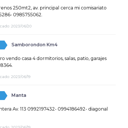
renos 250mt2, av. principal cerca mi comisariato
5286- 0985755062.
cado:
2023/06/20
Samborondon Km4
ro vendo casa 4 dormitorios, salas, patio, garajes
8364.
cado:
2023/06/19
Manta
ntera Av. 113 0992197432- 0994186492- diagonal
cado:
2023/06/19