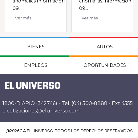
anomalías.Información
anomalías.Información
09...
09...
Ver más
Ver más
BIENES
AUTOS
EMPLEOS
OPORTUNIDADES
1800-DIARIO (342746) - Tel. (04) 500-8888 - Ext 4555
o cotizaciones@eluniverso.com
@
2026
C.A EL UNIVERSO. TODOS LOS DERECHOS RESERVADOS