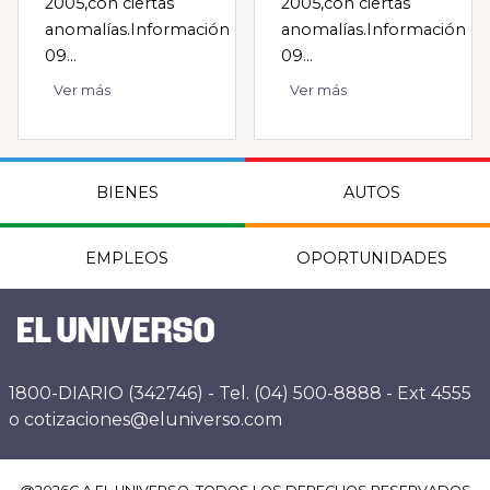
2005,con ciertas
2005,con ciertas
anomalías.Información
anomalías.Información
09...
09...
Ver más
Ver más
BIENES
AUTOS
EMPLEOS
OPORTUNIDADES
1800-DIARIO (342746) - Tel. (04) 500-8888 - Ext 4555
o cotizaciones@eluniverso.com