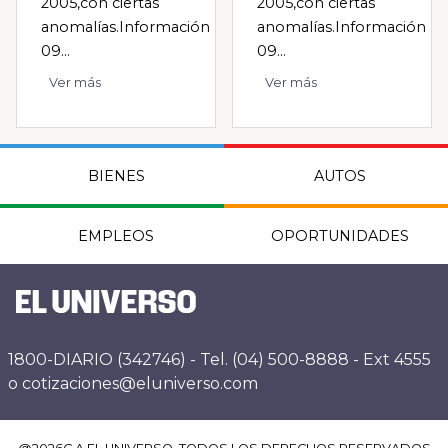
2005,con ciertas
2005,con ciertas
anomalías.Información
anomalías.Información
09...
09...
Ver más
Ver más
BIENES
AUTOS
EMPLEOS
OPORTUNIDADES
1800-DIARIO (342746) - Tel. (04) 500-8888 - Ext 4555
o cotizaciones@eluniverso.com