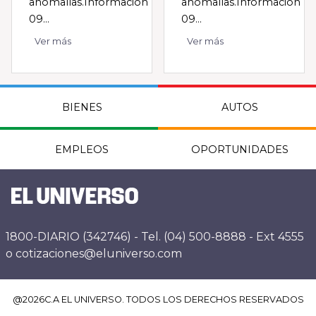
anomalías.Información
anomalías.Información
09...
09...
Ver más
Ver más
BIENES
AUTOS
EMPLEOS
OPORTUNIDADES
1800-DIARIO (342746) - Tel. (04) 500-8888 - Ext 4555
o cotizaciones@eluniverso.com
@
2026
C.A EL UNIVERSO. TODOS LOS DERECHOS RESERVADOS