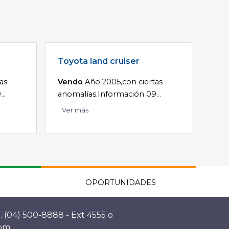
Toyota land cruiser
as
Vendo
Año 2005,con ciertas
..
anomalías.Información 09...
Ver más
OPORTUNIDADES
. (04) 500-8888 - Ext 4555 o
com