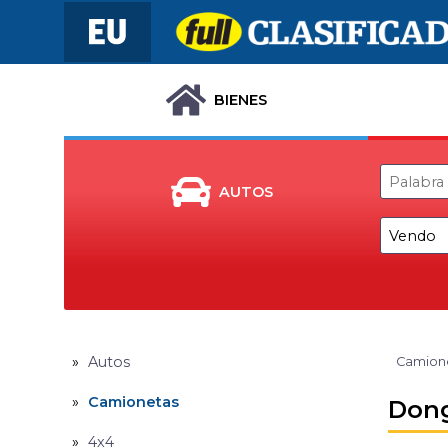
BIENES
AUTOS
Autos
Camion
Camionetas
Dong
4x4