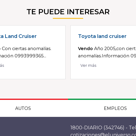
TE PUEDE INTERESAR
a Land Cruiser
Toyota land cruiser
o
Con ciertas anomalías.
Vendo
Año 2005,con ciert
mación 0993999365...
anomalías.Información 09.
ás
Ver más
AUTOS
EMPLEOS
1800-DIARIO (342746) - Tel
cotizaciones@eluniverso.