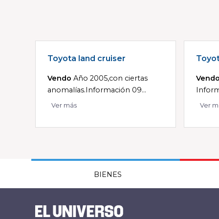
Toyota land cruiser
Toyot
Vendo
Año 2005,con ciertas
Vend
anomalías.Información 09...
Infor
Ver más
Ver m
BIENES