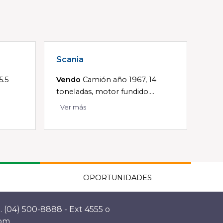
Scania
5.5
Vendo
Camión año 1967, 14
toneladas, motor fundido....
Ver más
OPORTUNIDADES
. (04) 500-8888 - Ext 4555 o
com