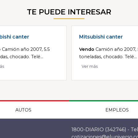
TE PUEDE INTERESAR
bishi canter
Mitsubishi canter
o
Camión año 2007, 5.5
Vendo
Camión año 2007, 
das, chocado. Telé...
toneladas, chocado. Telé...
ás
Ver más
AUTOS
EMPLEOS
1800-DIARIO (342746) - Tel
cotizaciones@eluniverso.