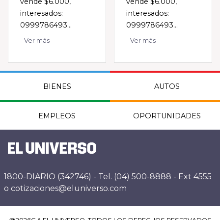
vende $6.000,
vende $6.000,
interesados:
interesados:
0999786493...
0999786493...
Ver más
Ver más
BIENES
AUTOS
EMPLEOS
OPORTUNIDADES
1800-DIARIO (342746) - Tel. (04) 500-8888 - Ext 4555
o cotizaciones@eluniverso.com