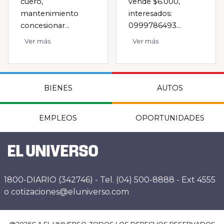
cuero,
vende $6.000,
mantenimiento
interesados:
concesionar...
0999786493...
Ver más
Ver más
BIENES
AUTOS
EMPLEOS
OPORTUNIDADES
1800-DIARIO (342746) - Tel. (04) 500-8888 - Ext 4555
o cotizaciones@eluniverso.com