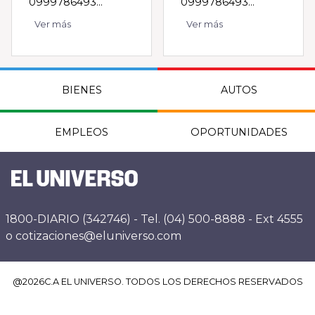
0999786493...
0999786493...
Ver más
Ver más
BIENES
AUTOS
EMPLEOS
OPORTUNIDADES
1800-DIARIO (342746) - Tel. (04) 500-8888 - Ext 4555
o cotizaciones@eluniverso.com
@
2026
C.A EL UNIVERSO. TODOS LOS DERECHOS RESERVADOS