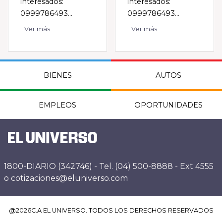
interesados:
interesados:
0999786493...
0999786493...
Ver más
Ver más
BIENES
AUTOS
EMPLEOS
OPORTUNIDADES
1800-DIARIO (342746) - Tel. (04) 500-8888 - Ext 4555
o cotizaciones@eluniverso.com
@
2026
C.A EL UNIVERSO. TODOS LOS DERECHOS RESERVADOS