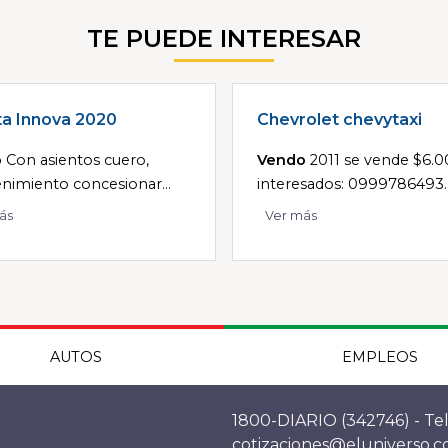
TE PUEDE INTERESAR
a Innova 2020
Chevrolet chevytaxi
o
Con asientos cuero,
Vendo
2011 se vende $6.0
imiento concesionar...
interesados: 0999786493..
ás
Ver más
AUTOS
EMPLEOS
1800-DIARIO (342746) - Tel
cotizaciones@eluniverso.