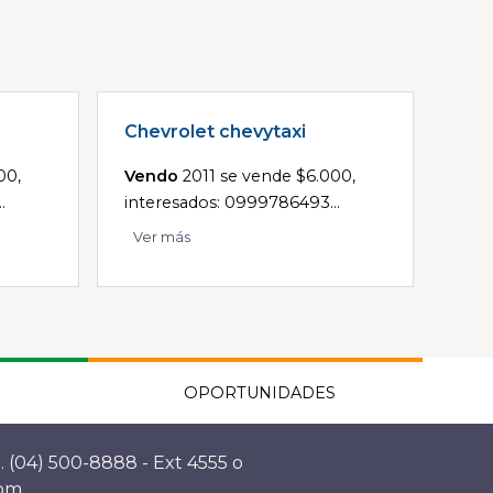
Chevrolet chevytaxi
00,
Vendo
2011 se vende $6.000,
.
interesados: 0999786493...
Ver más
OPORTUNIDADES
. (04) 500-8888 - Ext 4555 o
com