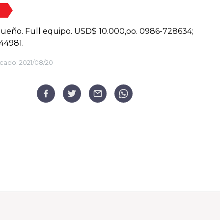
ueño. Full equipo. USD$ 10.000,oo. 0986-728634;
44981.
cado:
2021/08/20