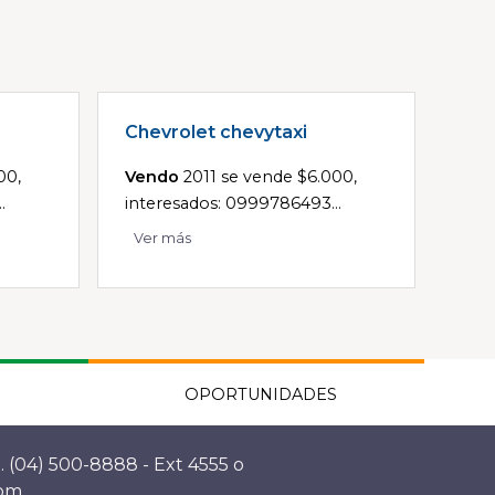
Chevrolet chevytaxi
00,
Vendo
2011 se vende $6.000,
.
interesados: 0999786493...
Ver más
OPORTUNIDADES
. (04) 500-8888 - Ext 4555 o
com