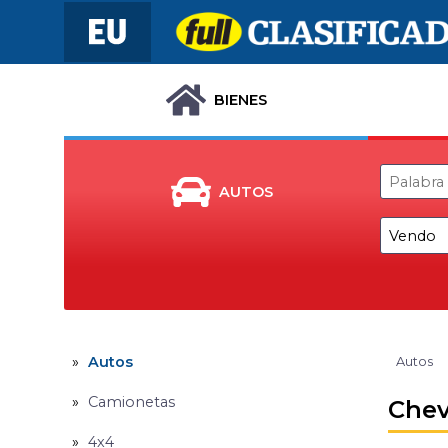
BIENES
AUTOS
Autos
Autos
Camionetas
Chev
4x4