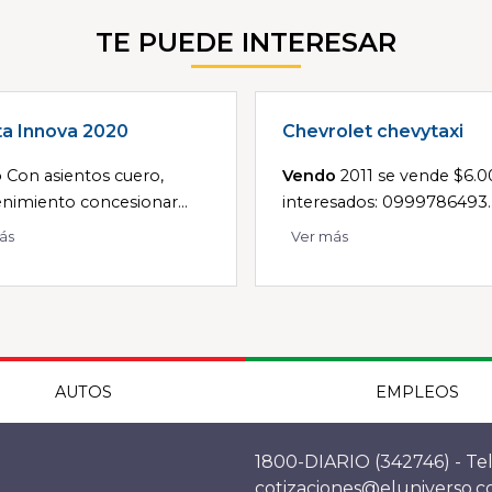
TE PUEDE INTERESAR
a Innova 2020
Chevrolet chevytaxi
o
Con asientos cuero,
Vendo
2011 se vende $6.0
imiento concesionar...
interesados: 0999786493..
ás
Ver más
AUTOS
EMPLEOS
1800-DIARIO (342746) - Tel
cotizaciones@eluniverso.