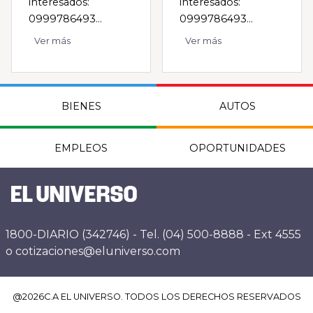
interesados:
interesados:
0999786493...
0999786493...
Ver más
Ver más
BIENES
AUTOS
EMPLEOS
OPORTUNIDADES
1800-DIARIO (342746) - Tel. (04) 500-8888 - Ext 4555
o cotizaciones@eluniverso.com
@
2026
C.A EL UNIVERSO. TODOS LOS DERECHOS RESERVADOS