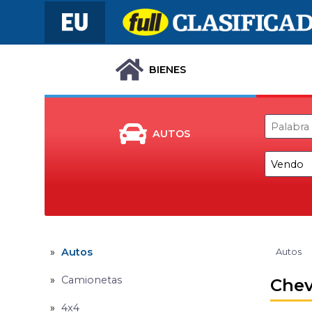
BIENES
AUTOS
Autos
Autos
Camionetas
Chev
4x4