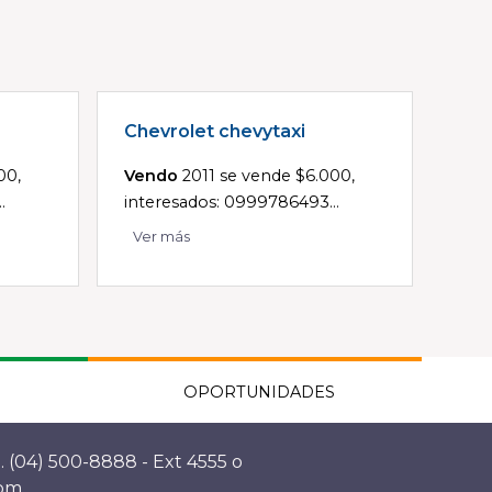
Chevrolet chevytaxi
00,
Vendo
2011 se vende $6.000,
.
interesados: 0999786493...
Ver más
OPORTUNIDADES
. (04) 500-8888 - Ext 4555 o
com