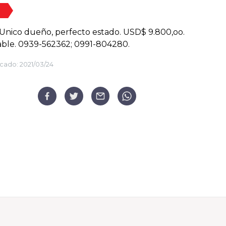
 Unico dueño, perfecto estado. USD$ 9.800,oo.
ble. 0939-562362; 0991-804280.
cado:
2021/03/24