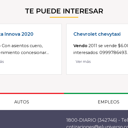
TE PUEDE INTERESAR
a Innova 2020
Chevrolet chevytaxi
o
Con asientos cuero,
Vendo
2011 se vende $6.0
imiento concesionar...
interesados: 0999786493..
ás
Ver más
AUTOS
EMPLEOS
1800-DIARIO (342746) - Tel
cotizaciones@eluniverso.