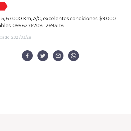
1.5, 67.000 Km, A/C, excelentes condiciones. $9.000
bles. 0998276708- 2693118.
cado:
2021/03/28