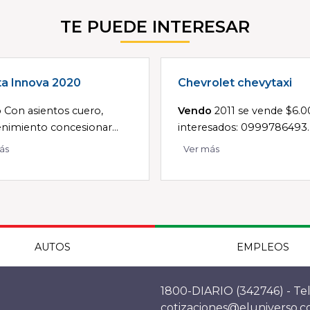
TE PUEDE INTERESAR
a Innova 2020
Chevrolet chevytaxi
o
Con asientos cuero,
Vendo
2011 se vende $6.0
imiento concesionar...
interesados: 0999786493..
ás
Ver más
AUTOS
EMPLEOS
1800-DIARIO (342746) - Tel
cotizaciones@eluniverso.