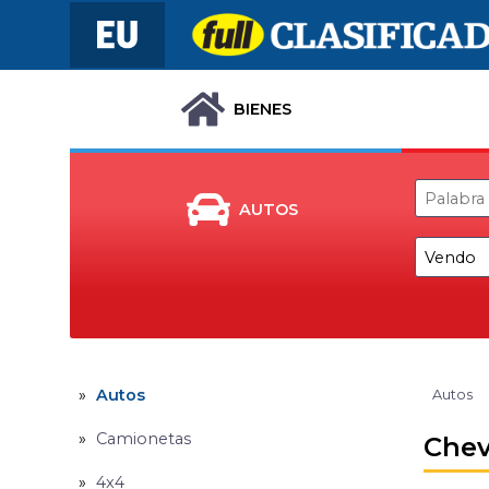
BIENES
AUTOS
Autos
Autos
Camionetas
Chev
4x4