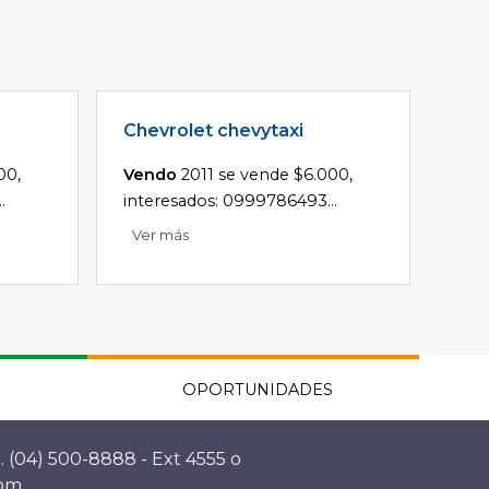
Chevrolet chevytaxi
00,
Vendo
2011 se vende $6.000,
.
interesados: 0999786493...
Ver más
OPORTUNIDADES
. (04) 500-8888 - Ext 4555 o
com