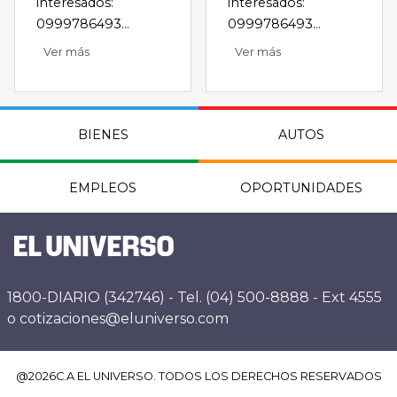
interesados:
interesados:
0999786493...
0999786493...
Ver más
Ver más
BIENES
AUTOS
EMPLEOS
OPORTUNIDADES
1800-DIARIO (342746) - Tel. (04) 500-8888 - Ext 4555
o cotizaciones@eluniverso.com
@
2026
C.A EL UNIVERSO. TODOS LOS DERECHOS RESERVADOS