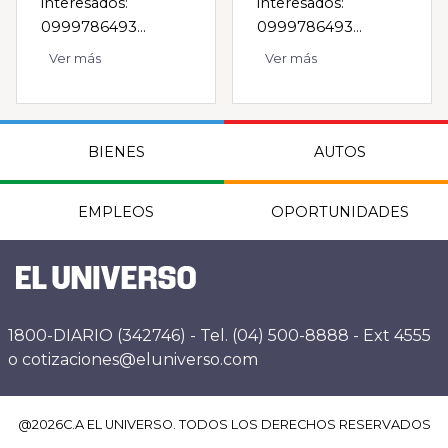
interesados:
interesados:
0999786493...
0999786493...
Ver más
Ver más
BIENES
AUTOS
EMPLEOS
OPORTUNIDADES
1800-DIARIO (342746) - Tel. (04) 500-8888 - Ext 4555
o cotizaciones@eluniverso.com
@
2026
C.A EL UNIVERSO. TODOS LOS DERECHOS RESERVADOS