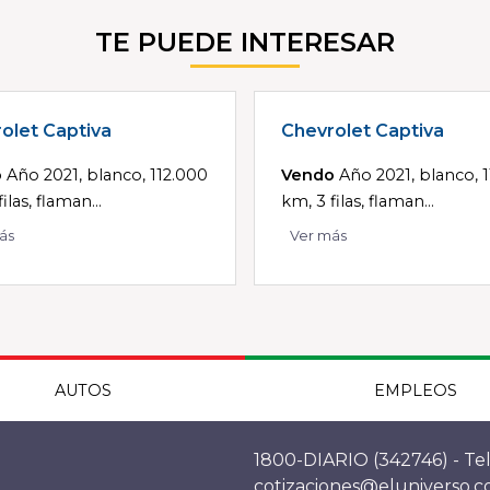
TE PUEDE INTERESAR
olet Captiva
Chevrolet Captiva
o
Año 2021, blanco, 112.000
Vendo
Año 2021, blanco, 
ilas, flaman...
km, 3 filas, flaman...
ás
Ver más
AUTOS
EMPLEOS
1800-DIARIO (342746) - Tel
cotizaciones@eluniverso.