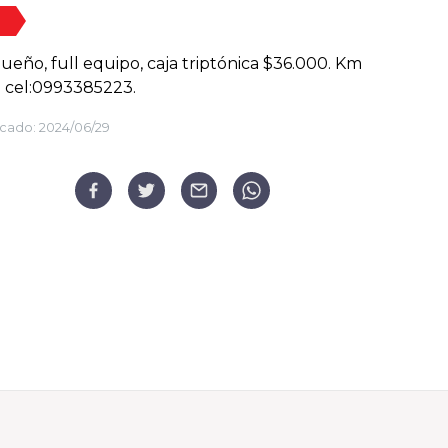
ueño, full equipo, caja triptónica $36.000. Km
 cel:0993385223.
cado:
2024/06/29