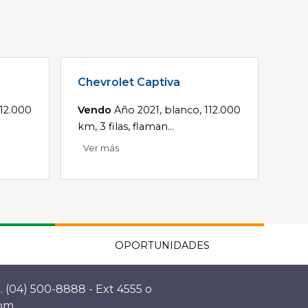
Chevrolet Captiva
112.000
Vendo
Año 2021, blanco, 112.000
km, 3 filas, flaman...
Ver más
OPORTUNIDADES
. (04) 500-8888 - Ext 4555 o
com