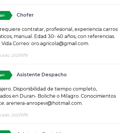
Chofer
tan
 requiere contratar, profesional, experiencia carros
icos, manual. Edad 30- 40 años, con referencias.
 Vida Correo: oro.agricola@gmail.com.
cado:
2021/11/19
Asistente Despacho
tan
jero. Disponibilidad de tiempo completo,
iados en Duran- Boliche o Milagro. Conocimientos
ce. arenera-anropevi@hotmail.com.
cado:
2021/11/19