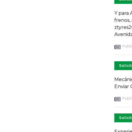
Y para 
frenos,
ztyres2
Avenida
Publi
Solici
Mecánic
Enviar 
Publi
Solici
Experie