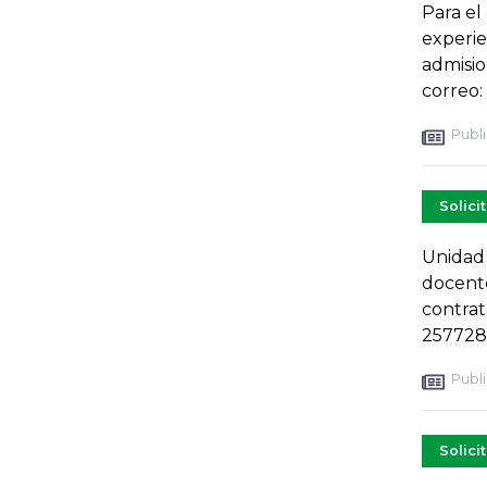
Para el
experie
admisi
correo:
Publi
Solici
Unidad 
docente
contra
257728
Publi
Solici