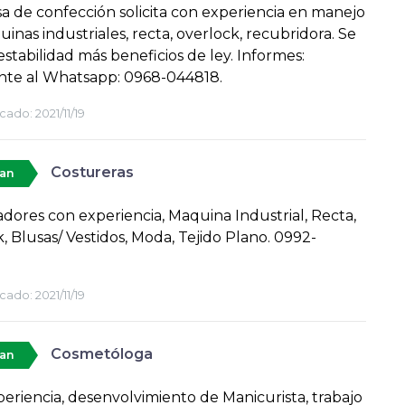
 de confección solicita con experiencia en manejo
inas industriales, recta, overlock, recubridora. Se
estabilidad más beneficios de ley. Informes:
nte al Whatsapp: 0968-044818.
cado:
2021/11/19
Costureras
tan
dores con experiencia, Maquina Industrial, Recta,
, Blusas/ Vestidos, Moda, Tejido Plano. 0992-
cado:
2021/11/19
Cosmetóloga
tan
eriencia, desenvolvimiento de Manicurista, trabajo