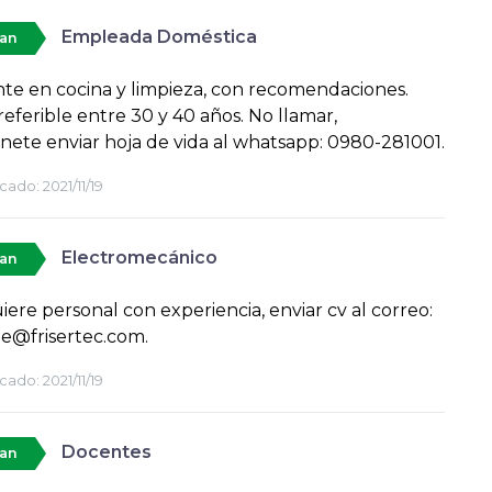
Empleada Doméstica
tan
te en cocina y limpieza, con recomendaciones.
eferible entre 30 y 40 años. No llamar,
ete enviar hoja de vida al whatsapp: 0980-281001.
cado:
2021/11/19
Electromecánico
tan
iere personal con experiencia, enviar cv al correo:
te@frisertec.com.
cado:
2021/11/19
Docentes
tan