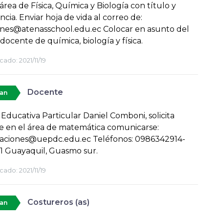
 área de Física, Química y Biología con título y
ncia. Enviar hoja de vida al correo de:
ones@atenasschool.edu.ec Colocar en asunto del
 docente de química, biología y física.
cado:
2021/11/19
Docente
tan
Educativa Particular Daniel Comboni, solicita
 en el área de matemática comunicarse:
taciones@uepdc.edu.ec Teléfonos: 0986342914-
1 Guayaquil, Guasmo sur.
cado:
2021/11/19
Costureros (as)
tan