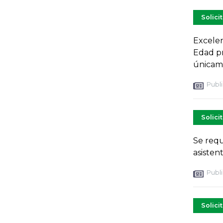
Solici
Excelen
Edad pr
únicamn
Publi
Solici
Se requ
asisten
Publi
Solici