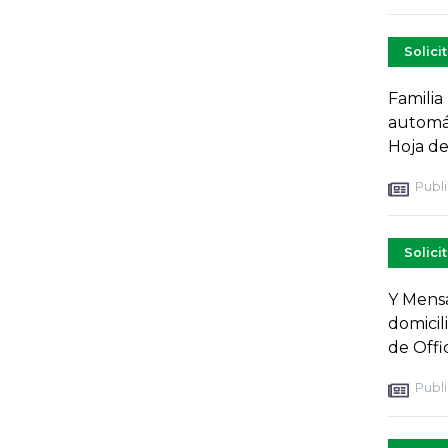
Solici
Familia
automát
Hoja de
Publi
Solici
Y Mensa
domicil
de Offi
Publi