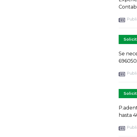
Contabi
Publi
Solici
Se nece
696050
Publi
Solici
P.adent
hasta 4
Publi