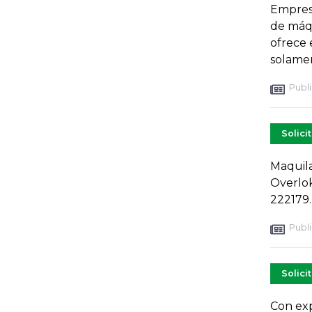
Empresa
de máqu
ofrece 
solame
Publi
Solici
Maquila
Overlok
222179.
Publi
Solici
Con exp