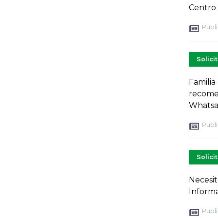
Centro 
Publi
Solici
Familia
recomen
Whatsap
Publi
Solici
Necesit
Informa
Publi