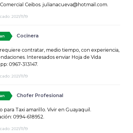
Comercial Ceibos. julianacueva@hotmail.com.
cado:
2021/11/19
Cocinera
tan
 requiere contratar, medio tiempo, con experiencia,
daciones. Interesados enviar Hoja de Vida
p: 0967-313147.
cado:
2021/11/19
Chofer Profesional
tan
o para Taxi amarillo. Vivir en Guayaquil.
ción: 0994-618952.
cado:
2021/11/19