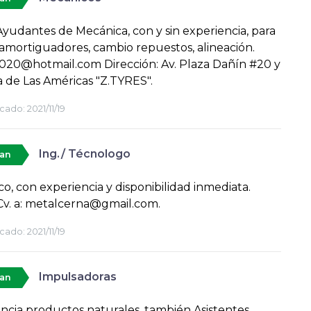
Ayudantes de Mecánica, con y sin experiencia, para
 amortiguadores, cambio repuestos, alineación.
020@hotmail.com Dirección: Av. Plaza Dañín #20 y
 de Las Américas "Z.TYRES".
cado:
2021/11/19
Ing./ Técnologo
tan
o, con experiencia y disponibilidad inmediata.
Cv. a: metalcerna@gmail.com.
cado:
2021/11/19
Impulsadoras
tan
ncia productos naturales, también Asistentes