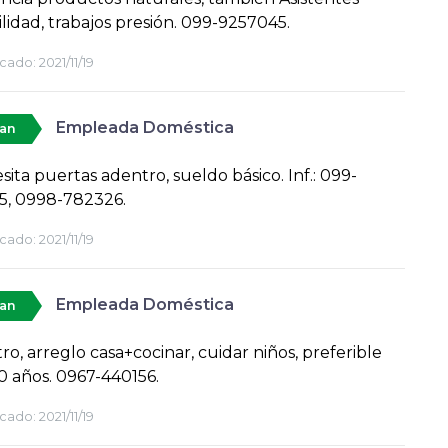
lidad, trabajos presión. 099-9257045.
cado:
2021/11/19
Empleada Doméstica
tan
sita puertas adentro, sueldo básico. Inf.: 099-
5, 0998-782326.
cado:
2021/11/19
Empleada Doméstica
tan
ro, arreglo casa+cocinar, cuidar niños, preferible
0 años. 0967-440156.
cado:
2021/11/19