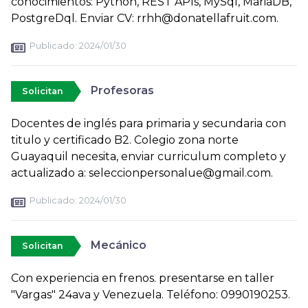
conocimientos: Python, REST APIs, MySql, MariaDB,
PostgreDql. Enviar CV: rrhh@donatellafruit.com.
Publicado:
2024/01/30
Profesoras
Solicitan
Docentes de inglés para primaria y secundaria con
titulo y certificado B2. Colegio zona norte
Guayaquil necesita, enviar curriculum completo y
actualizado a: seleccionpersonalue@gmail.com.
Publicado:
2024/01/30
Mecánico
Solicitan
Con experiencia en frenos. presentarse en taller
"Vargas" 24ava y Venezuela. Teléfono: 0990190253.