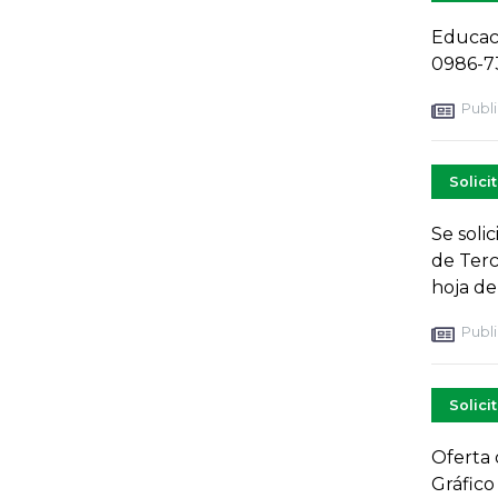
Educaci
0986-7
Publi
Solici
Se soli
de Terc
hoja de
Publi
Solici
Oferta 
Gráfico