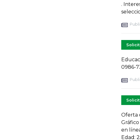
. Intere
selecci
Publi
Solici
Educaci
0986-7
Publi
Solici
Oferta 
Gráfico
en líne
Edad: 2