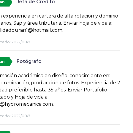
Jefa de Crédito
tan
n experiencia en cartera de alta rotación y dominio
tarios, Sap y área tributaria. Enviar hoja de vida a:
ilidadduran1@hotmail.com.
cado:
2022/08/7
Fotógrafo
tan
mación académica en diseño, conocimiento en:
, iluminación, producción de fotos. Experiencia de 2
dad preferible hasta 35 años. Enviar Portafolio
zado y Hoja de vida a:
o@hydromecanica.com.
cado:
2022/08/7