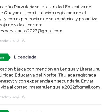
ación Parvularia solicita Unidad Educativa del
e Guayaquil, con titulación registrada en el
t y con experiencia que sea dinámica y proactiva.
hoja de vida al correo:
es.parvularias.2022@gmail.com.
cado:
2022/08/7
Licenciada
tan
ación básica con mención en Lengua y Literatura,
a Unidad Educativa del Norfte. Titulada registrada
enescyt y con experiencia en secundaria. Enviar
 vida al correo: maestra.lenguaje.2022@gmail.com.
cado:
2022/08/7