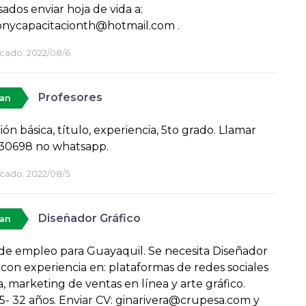
sados enviar hoja de vida a:
onycapacitacionth@hotmail.com .
cado:
2022/08/6
Profesores
tan
ón básica, título, experiencia, 5to grado. Llamar
30698 no whatsapp.
cado:
2022/08/5
Diseñador Gráfico
tan
de empleo para Guayaquil. Se necesita Diseñador
 con experiencia en: plataformas de redes sociales
a, marketing de ventas en línea y arte gráfico.
5- 32 años. Enviar CV: ginarivera@crupesa.com y