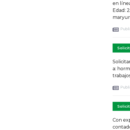
en líne
Edad: 2
maryur
Publi
Solici
Solicit
a: horm
trabajos
Publi
Solici
Con exp
contado