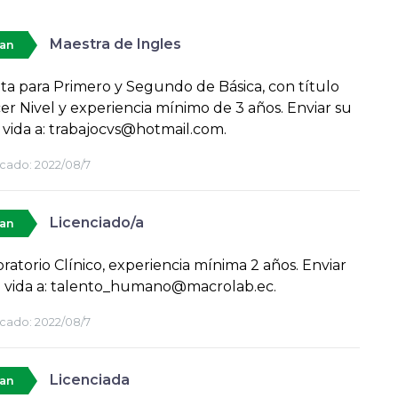
Maestra de Ingles
tan
cita para Primero y Segundo de Básica, con título
er Nivel y experiencia mínimo de 3 años. Enviar su
 vida a: trabajocvs@hotmail.com.
cado:
2022/08/7
Licenciado/a
tan
ratorio Clínico, experiencia mínima 2 años. Enviar
e vida a: talento_humano@macrolab.ec.
cado:
2022/08/7
Licenciada
tan