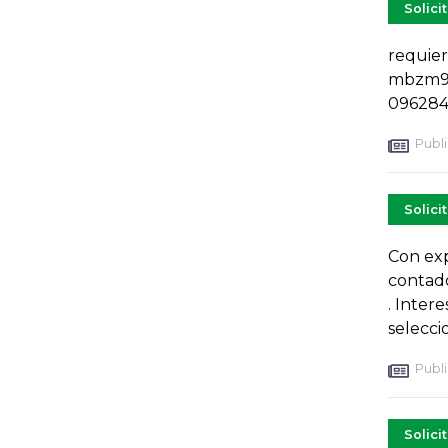
Solici
requiere
mbzm95
096284
Publi
Solici
Con exp
contado
. Intere
selecci
Publi
Solici