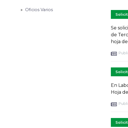
Oficios Varios
Solici
Se soli
de Terc
hoja de
Publi
Solici
En Labo
Hoja d
Publi
Solici