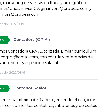
a, marketing de ventas en línea y arte gráfico.
5- 32 años. Enviar CV: ginarivera@crupesa.com y
imora@crupesa.com.
cado:
2022/08/6
Contadora (C.P.A.)
tan
amos Contadora CPA Autorizada. Enviar curriculum
icorphr@gmail.com, con cédula y referencias de
 anteriores y aspiración salarial.
cado:
2022/08/6
Contador Senior
tan
eriencia mínima de 3 años ejerciendo el cargo de
r, conocimientos contables, tributarios y de costos