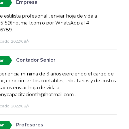
Empresa
tan
 estilista profesional , enviar hoja de vida a
15@hotmail.com o por WhatsApp al #
6789.
cado:
2022/08/7
Contador Senior
tan
eriencia mínima de 3 años ejerciendo el cargo de
r, conocimientos contables, tributarios y de costos
sados enviar hoja de vida a:
onycapacitacionth@hotmail.com .
cado:
2022/08/7
Profesores
tan