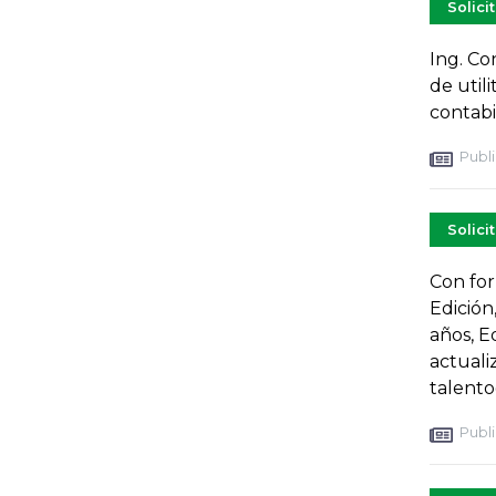
Solici
Ing. Co
de utili
contab
Publi
Solici
Con for
Edición
años, E
actuali
talent
Publi