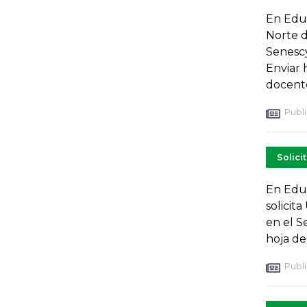
En Educ
Norte d
Senescy
Enviar 
docent
Publi
Solici
En Educ
solicit
en el S
hoja de
Publi