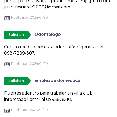
portal para Guayaquil jsfuarezmorales@gmail.com
juanfrasuarez2000@gmail.com.
Publicado:
2024/01/20
Odontólogo
Solicitan
Centro médico necesita odontológo general telf:
098-7289-307.
Publicado:
2024/01/20
Empleada domestica
Solicitan
Puertas adentro para trabajar en villa club,
interesada llamar al 0993676510.
Publicado:
2024/01/20