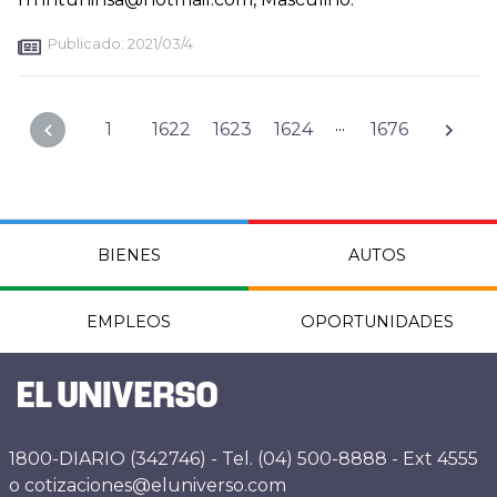
Publicado:
2021/03/4
...
1
1622
1623
1624
1676
BIENES
AUTOS
EMPLEOS
OPORTUNIDADES
1800-DIARIO (342746) - Tel. (04) 500-8888 - Ext 4555
o cotizaciones@eluniverso.com