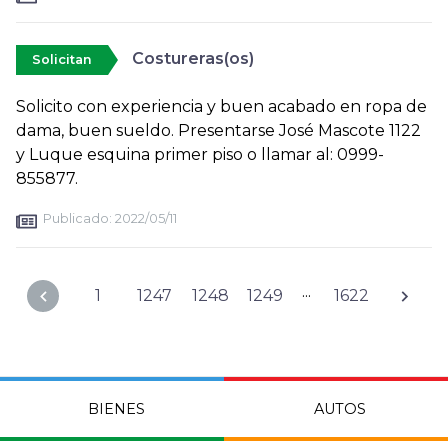
Costureras(os)
Solicitan
Solicito con experiencia y buen acabado en ropa de
dama, buen sueldo. Presentarse José Mascote 1122
y Luque esquina primer piso o llamar al: 0999-
855877.
Publicado:
2022/05/11
...
1
1247
1248
1249
1622
BIENES
AUTOS