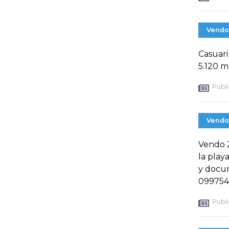
Vendo
Casuari
5.120 m
Publi
Vendo
Vendo 2
la play
y docu
099754
Publi