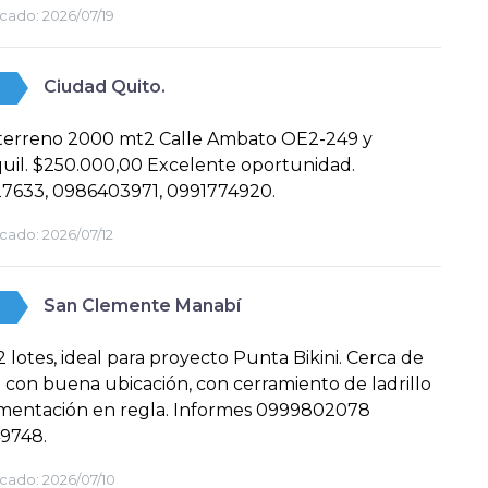
cado:
2026/07/19
Ciudad Quito.
terreno 2000 mt2 Calle Ambato OE2-249 y
uil. $250.000,00 Excelente oportunidad.
7633, 0986403971, 0991774920.
cado:
2026/07/12
San Clemente Manabí
 lotes, ideal para proyecto Punta Bikini. Cerca de
a con buena ubicación, con cerramiento de ladrillo
mentación en regla. Informes 0999802078
9748.
cado:
2026/07/10