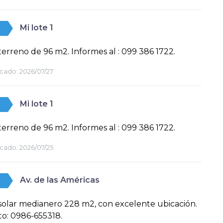
Mi lote 1
erreno de 96 m2. Informes al : 099 386 1722.
cado:
2026/07/27
Mi lote 1
erreno de 96 m2. Informes al : 099 386 1722.
cado:
2026/07/25
Av. de las Américas
olar medianero 228 m2, con excelente ubicación.
o: 0986-655318.