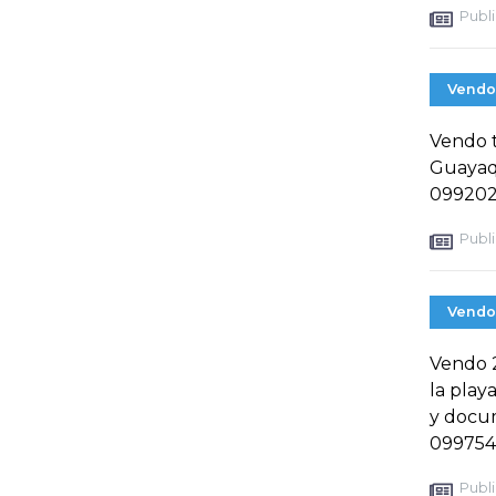
Publi
Vendo
Vendo 
Guayaq
099202
Publi
Vendo
Vendo 2
la play
y docu
099754
Publi