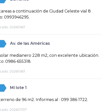
tareas a continuación de Ciudad Celeste vial 8
o: 0993946295.
cado:
2026/08/1
Av. de las Américas
olar medianero 228 m2, con excelente ubicación.
o: 0986-655318.
cado:
2026/08/1
Mi lote 1
erreno de 96 m2. Informes al : 099 386 1722.
cado:
2026/07/27