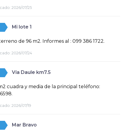
cado:
2026/07/25
Mi lote 1
erreno de 96 m2. Informes al : 099 386 1722.
cado:
2026/07/24
Vía Daule km7.5
2 cuadra y media de la principal teléfono:
6598.
cado:
2026/07/19
Mar Bravo