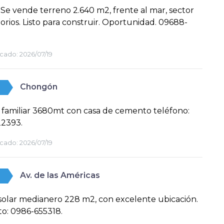
. Se vende terreno 2.640 m2, frente al mar, sector
orios. Listo para construir. Oportunidad. 09688-
cado:
2026/07/19
Chongón
familiar 3680mt con casa de cemento teléfono:
2393.
cado:
2026/07/19
Av. de las Américas
olar medianero 228 m2, con excelente ubicación.
o: 0986-655318.