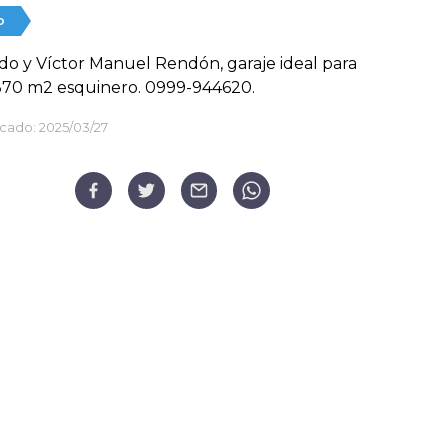
o
o y Víctor Manuel Rendón, garaje ideal para
370 m2 esquinero. 0999-944620.
cado:
2025/03/27