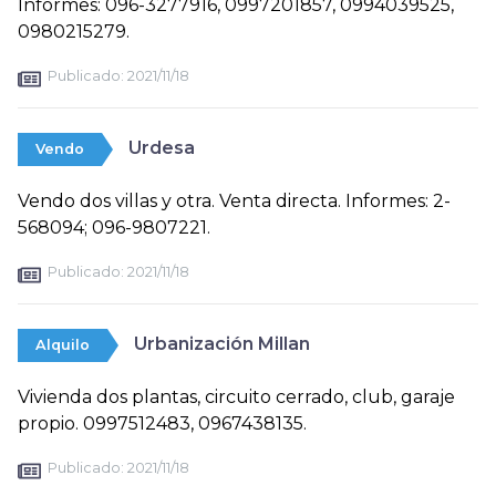
Informes: 096-3277916, 0997201857, 0994039525,
0980215279.
Publicado:
2021/11/18
Urdesa
Vendo
Vendo dos villas y otra. Venta directa. Informes: 2-
568094; 096-9807221.
Publicado:
2021/11/18
Urbanización Millan
Alquilo
Vivienda dos plantas, circuito cerrado, club, garaje
propio. 0997512483, 0967438135.
Publicado:
2021/11/18