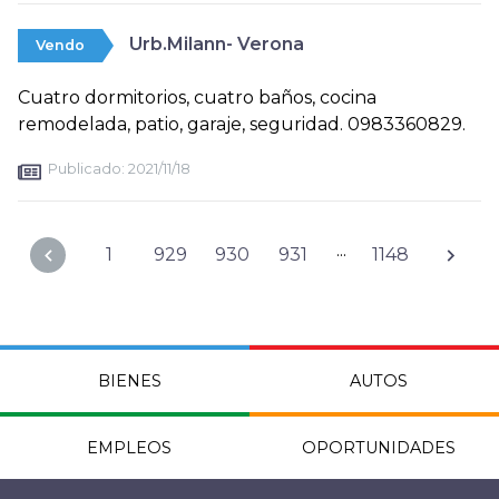
Urb.Milann- Verona
Vendo
Cuatro dormitorios, cuatro baños, cocina
remodelada, patio, garaje, seguridad. 0983360829.
Publicado:
2021/11/18
...
1
929
930
931
1148
BIENES
AUTOS
EMPLEOS
OPORTUNIDADES