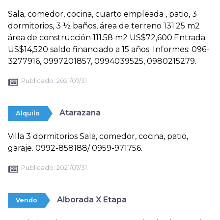
Sala, comedor, cocina, cuarto empleada , patio, 3
dormitorios, 3 ½ baños, área de terreno 131.25 m2
área de construcción 111.58 m2 US$72,600.Entrada
US$14,520 saldo financiado a 15 años. Informes: 096-
3277916, 0997201857, 0994039525, 0980215279.
Publicado:
2021/07/31
Atarazana
Alquilo
Villa 3 dormitorios Sala, comedor, cocina, patio,
garaje. 0992-858188/ 0959-971756.
Publicado:
2021/07/31
Alborada X Etapa
Vendo