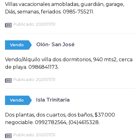
Villas vacacionales amobladas, guardián, garage,
Diás, semanas, feriados. 0985-755211.
Publicado:
2021/07/31
Olón- San José
Vendo
Vendo/Alquilo villa dos dormitorios, 940 mts2, cerca
de playa. 0986841173.
Publicado:
2021/07/31
Isla Trinitaria
Vendo
Dos plantas, dos cuartos, dos baños, $37.000
negociable. 0992782564, (04)4615328.
Publicado:
2021/07/31