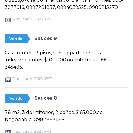
US$25,676 saldo financiado 15 años. Informes: 096-
3277916, 0997201857, 0994039525, 0980215279.
Publicado:
2021/07/31
Sauces 9
Vendo
Casa rentera 3 pisos, tres departamentos
independientes. $100.000.oo. Informes: 0992-
345435.
Publicado:
2021/07/31
Sauces 8
Vendo
78 m2, 3 dormitorios, 2 baños, $ 65.000,oo
Negociable. 0987868489.
Publicado:
2021/07/31