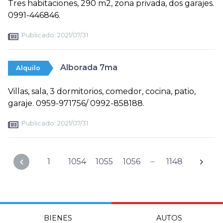
Tres habitaciones, 290 m2, zona privada, dos garajes.
0991-446846.
Publicado:
2021/07/31
Alborada 7ma
Alquilo
Villas, sala, 3 dormitorios, comedor, cocina, patio,
garaje. 0959-971756/ 0992-858188.
Publicado:
2021/07/31
...
1
1054
1055
1056
1148
BIENES
AUTOS