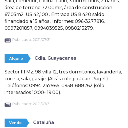
Sala, comedor, cocina, patio, 3 dormitorios, 2 baños,
área de terreno 72.00m2, área de construcción
67.05m2. US 42,100 . Entrada US 8,420 saldo
financiado a 15 años . Informes: 096-3277916,
0997201857, 0994039525, 0980215279.
Publicado:
2021/07/31
Cdla. Guayacanes
Alquilo
Sector III Mz. 98 villa 12, tres dormitorios, lavandería,
cocina, sala, garaje. (Atrás colegio Jean Piaget)
Teléfonos: 0994-247985, 0958-888262 (sólo
interesados 10:00- 19:00).
Publicado:
2021/07/31
Cataluña
Vendo