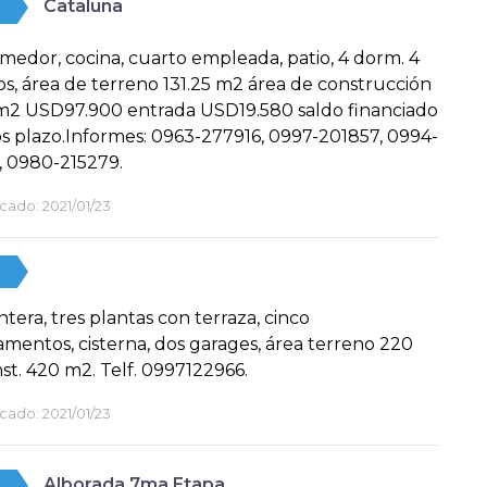
Cataluña
omedor, cocina, cuarto empleada, patio, 4 dorm. 4
os, área de terreno 131.25 m2 área de construcción
 m2 USD97.900 entrada USD19.580 saldo financiado
os plazo.Informes: 0963-277916, 0997-201857, 0994-
, 0980-215279.
cado:
2021/01/23
ntera, tres plantas con terraza, cinco
mentos, cisterna, dos garages, área terreno 220
st. 420 m2. Telf. 0997122966.
cado:
2021/01/23
Alborada 7ma Etapa