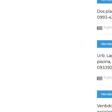
Dos pla
0993-4
Publi
Vendo
Urb. Lag
piscina
093392
Publi
Vendo
Venbdo 
excele