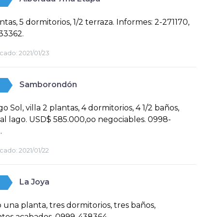
ntas, 5 dormitorios, 1/2 terraza. Informes: 2-271170,
33362.
cado:
2021/01/23
Samborondón
o Sol, villa 2 plantas, 4 dormitorios, 4 1/2 baños,
, al lago. USD$ 585.000,oo negociables. 0998-
.
cado:
2021/01/22
La Joya
una planta, tres dormitorios, tres baños,
ntes acabados. 0999-438364.