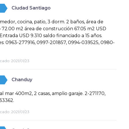
Ciudad Santiago
omedor, cocina, patio, 3 dorm. 2 baños, área de
o 72.00 m2 área de construcción 67.05 m2 USD
 Entrada USD 9.310 saldo financiado a 15 años.
s: 0963-277916, 0997-201857, 0994-039525, 0980-
cado:
2021/01/23
Chanduy
al mar 400m2, 2 casas, amplio garaje. 2-271170,
33362.
cado:
2021/01/23