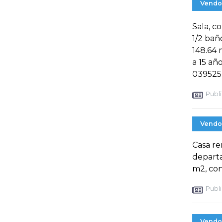
Vendo
Sala, c
1/2 bañ
148.64
a 15 añ
039525
Publi
Vendo
Casa re
departa
m2, con
Publi
Vendo