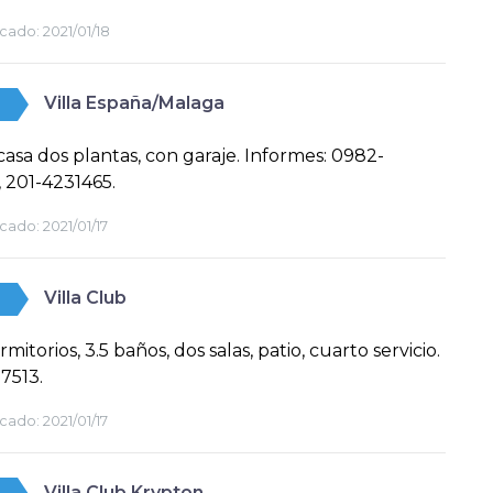
cado:
2021/01/18
Villa España/Malaga
asa dos plantas, con garaje. Informes: 0982-
 201-4231465.
cado:
2021/01/17
Villa Club
mitorios, 3.5 baños, dos salas, patio, cuarto servicio.
7513.
cado:
2021/01/17
Villa Club Krypton