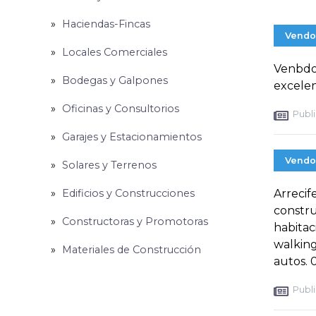
Haciendas-Fincas
Vendo
Locales Comerciales
Venbdo 
Bodegas y Galpones
excele
Oficinas y Consultorios
Publi
Garajes y Estacionamientos
Vendo
Solares y Terrenos
Edificios y Construcciones
Arrecife
constru
Constructoras y Promotoras
habitac
walking
Materiales de Construcción
autos. 
Publi