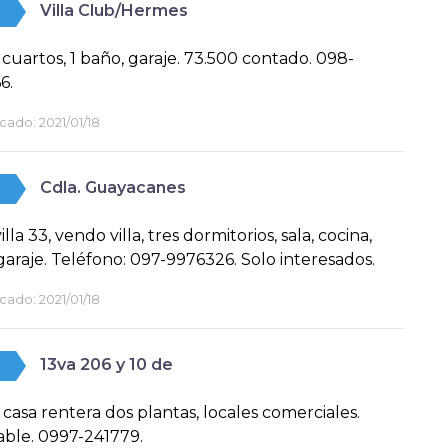
Villa Club/Hermes
 2 cuartos, 1 baño, garaje. 73.500 contado. 098-
6.
cado:
2021/01/18
Cdla. Guayacanes
lla 33, vendo villa, tres dormitorios, sala, cocina,
garaje. Teléfono: 097-9976326. Solo interesados.
cado:
2021/01/18
13va 206 y 10 de
 casa rentera dos plantas, locales comerciales.
ble. 0997-241779.