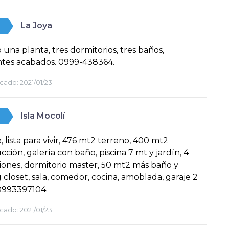
La Joya
una planta, tres dormitorios, tres baños,
ntes acabados. 0999-438364.
cado:
2021/01/23
Isla Mocolí
, lista para vivir, 476 mt2 terreno, 400 mt2
cción, galería con baño, piscina 7 mt y jardín, 4
iones, dormitorio master, 50 mt2 más baño y
 closet, sala, comedor, cocina, amoblada, garaje 2
0993397104.
cado:
2021/01/23