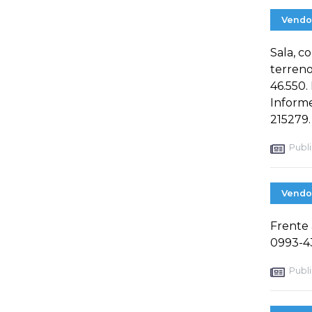
Vendo
Sala, c
terren
46.550.
Informe
215279.
Publi
Vendo
Frente 
0993-4
Publi